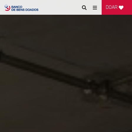
DOAR
Pesquisar
Alternar
de
navegação